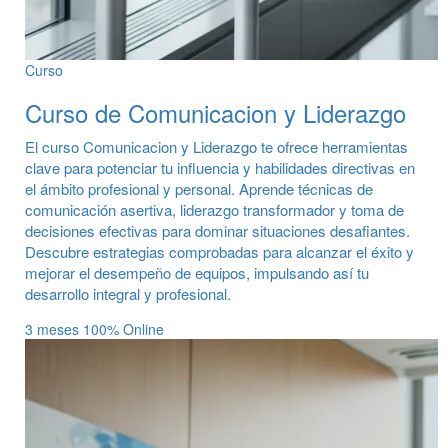
Curso
Curso de Comunicacion y Liderazgo
El curso Comunicacion y Liderazgo te ofrece herramientas
clave para potenciar tu influencia y habilidades directivas en
el ámbito profesional y personal. Aprende técnicas de
comunicación asertiva, liderazgo transformador y toma de
decisiones efectivas para dominar situaciones desafiantes.
Descubre estrategias comprobadas para alcanzar el éxito y
mejorar el desempeño de equipos, impulsando así tu
desarrollo integral y profesional.
3 meses
100% Online