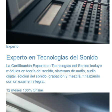
Experto
Experto en Tecnologias del Sonido
La Certificación Experto en Tecnologías del Sonido incluye
módulos en teoría del sonido, sistemas de audio, audio
digital, edición del sonido, grabación y mezcla, finalizando
con un examen integral.
12 meses
100% Online