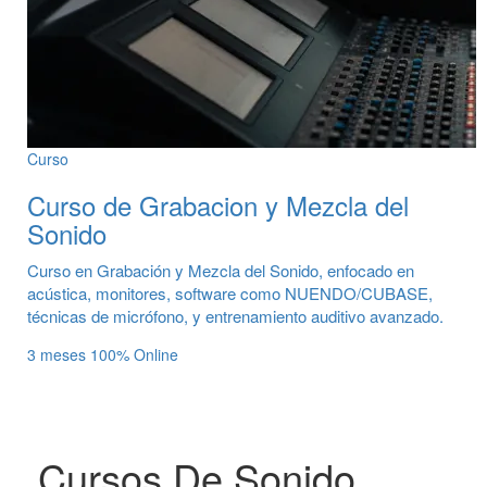
Curso
Curso de Grabacion y Mezcla del
Sonido
Curso en Grabación y Mezcla del Sonido, enfocado en
acústica, monitores, software como NUENDO/CUBASE,
técnicas de micrófono, y entrenamiento auditivo avanzado.
3 meses
100% Online
Cursos De Sonido