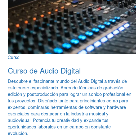
Curso
Curso de Audio Digital
Descubre el fascinante mundo del Audio Digital a través de
este curso especializado. Aprende técnicas de grabación,
edición y postproducción para lograr un sonido profesional en
tus proyectos. Diseñado tanto para principiantes como para
expertos, dominarás herramientas de software y hardware
esenciales para destacar en la industria musical y
audiovisual. Potencia tu creatividad y expande tus
oportunidades laborales en un campo en constante
evolución.