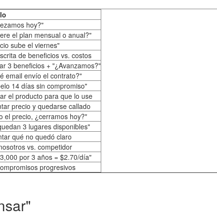
lo
ezamos hoy?"
iere el plan mensual o anual?"
ecio sube el viernes"
escrita de beneficios vs. costos
r 3 beneficios + "¿Avanzamos?"
é email envío el contrato?"
elo 14 días sin compromiso"
ar el producto para que lo use
tar precio y quedarse callado
jo el precio, ¿cerramos hoy?"
quedan 3 lugares disponibles"
tar qué no quedó claro
nosotros vs. competidor
3,000 por 3 años = $2.70/día"
compromisos progresivos
nsar"