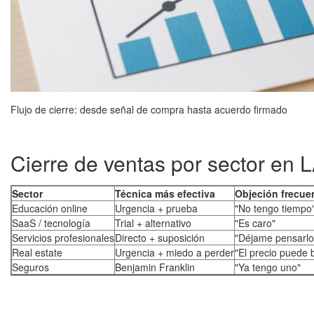
Flujo de cierre: desde señal de compra hasta acuerdo firmado
Cierre de ventas por sector en
Sector
Técnica más efectiva
Objeción frecue
Educación online
Urgencia + prueba
"No tengo tiempo
SaaS / tecnología
Trial + alternativo
"Es caro"
Servicios profesionales
Directo + suposición
"Déjame pensarlo
Real estate
Urgencia + miedo a perder
"El precio puede 
Seguros
Benjamin Franklin
"Ya tengo uno"