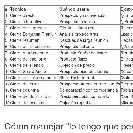
#
Técnica
Cuándo usarla
Ejemp
1
Cierre directo
Prospecto ya convencido
"¿Emp
2
Cierre alternativo
Prospecto indeciso
"¿Pref
3
Cierre por urgencia
Oferta limitada real
"El pr
4
Cierre Benjamin Franklin
Análisis pros/contras
Lista 
5
Cierre resumen
Después de larga reunión
Repasa
6
Cierre por suposición
Prospecto caliente
"¿A qu
7
Cierre prueba/demo
Producto SaaS / software
"Pruéb
8
Cierre del cachorro
Producto físico
Entreg
9
Cierre del silencio
Objeción de precio
Presen
10
Cierre Sharp Angle
Prospecto pide descuento
"Si ba
11
Cierre por miedo a perder
Stock limitado real
"Solo 
12
Cierre del error
Prospecto parece perder interés
Pregun
13
Cierre columna
Comparación con competencia
Tabla 
14
Cierre del dólar al día
Precio percibido como alto
"Son $
15
Cierre del escalón
Objeción repetida
Micro
Cómo manejar "lo tengo que pe