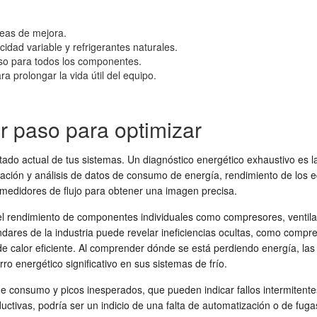
reas de mejora.
dad variable y refrigerantes naturales.
so para todos los componentes.
a prolongar la vida útil del equipo.
er paso para optimizar
ado actual de tus sistemas. Un diagnóstico energético exhaustivo es la
ilación y análisis de datos de consumo de energía, rendimiento de los 
 medidores de flujo para obtener una imagen precisa.
én el rendimiento de componentes individuales como compresores, vent
stándares de la industria puede revelar ineficiencias ocultas, como co
e calor eficiente. Al comprender dónde se está perdiendo energía, las
ro energético significativo en sus sistemas de frío.
s de consumo y picos inesperados, que pueden indicar fallos intermiten
uctivas, podría ser un indicio de una falta de automatización o de fug