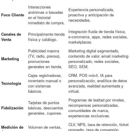
Interacciones
Experiencia personalizada,
anónimas o basadas
Foco Cliente
proactiva y anticipación de
en el historial
necesidades.
inmediato de compra.
Integración fluida de tienda física,
Canales de
Principalmente tienda
e-commerce, apps, redes sociales,
Venta
física y catálogo.
marketplaces.
Publicidad masiva
Marketing digital segmentado,
(TV, radio, prensa),
contenido de valor, email marketing
Marketing
promociones
personalizado, redes sociales,
generales en tienda.
SEO, SEM.
Cajas registradoras,
CRM, POS móvil, IA para
inventario manual o
personalización, analítica de datos
Tecnología
con sistemas
avanzada, realidad aumentada y
básicos.
virtual.
Programas de lealtad por niveles,
Tarjetas de puntos
recompensas personalizadas,
Fidelización
básicas, descuentos
comunidades de marca,
generales, cupones.
experiencias exclusivas.
CLV, NPS, tasa de retención, ticket
Medición de
Volumen de ventas,
promedio, tasa de conversión