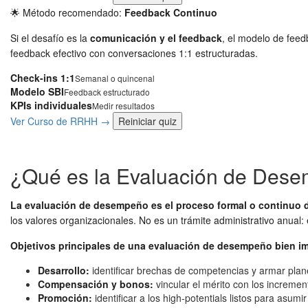
🌟 Método recomendado:
Feedback Continuo
Si el desafío es la
comunicación y el feedback
, el modelo de feed
feedback efectivo con conversaciones 1:1 estructuradas.
Check-ins 1:1
Semanal o quincenal
Modelo SBI
Feedback estructurado
KPIs individuales
Medir resultados
Ver Curso de RRHH →
Reiniciar quiz
¿Qué es la Evaluación de Dese
La evaluación de desempeño es el proceso formal o continuo d
los valores organizacionales. No es un trámite administrativo anual: 
Objetivos principales de una evaluación de desempeño bien i
Desarrollo:
identificar brechas de competencias y armar plane
Compensación y bonos:
vincular el mérito con los increme
Promoción:
identificar a los high-potentials listos para asum