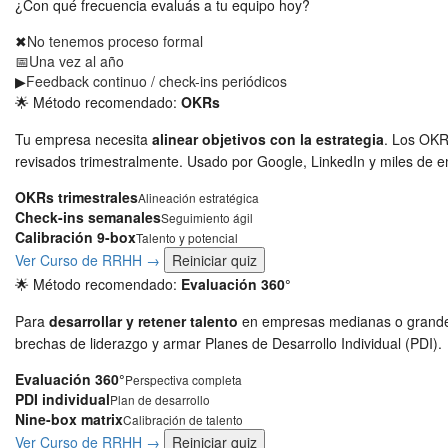
¿Con qué frecuencia evaluás a tu equipo hoy?
✖
No tenemos proceso formal
📅
Una vez al año
▶
Feedback continuo / check-ins periódicos
🌟 Método recomendado:
OKRs
Tu empresa necesita
alinear objetivos con la estrategia
. Los OKR
revisados trimestralmente. Usado por Google, LinkedIn y miles de 
OKRs trimestrales
Alineación estratégica
Check-ins semanales
Seguimiento ágil
Calibración 9-box
Talento y potencial
Ver Curso de RRHH →
Reiniciar quiz
🌟 Método recomendado:
Evaluación 360°
Para
desarrollar y retener talento
en empresas medianas o grandes, 
brechas de liderazgo y armar Planes de Desarrollo Individual (PDI).
Evaluación 360°
Perspectiva completa
PDI individual
Plan de desarrollo
Nine-box matrix
Calibración de talento
Ver Curso de RRHH →
Reiniciar quiz