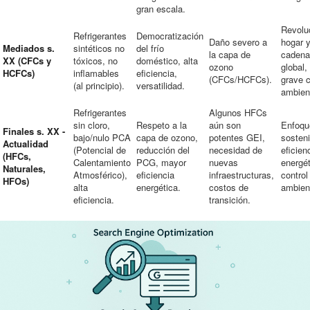
gran escala.
Revolu
Refrigerantes
Democratización
Daño severo a
hogar y
Mediados s.
sintéticos no
del frío
la capa de
cadena 
XX (CFCs y
tóxicos, no
doméstico, alta
ozono
global,
HCFCs)
inflamables
eficiencia,
(CFCs/HCFCs).
grave 
(al principio).
versatilidad.
ambient
Refrigerantes
Algunos HFCs
sin cloro,
Respeto a la
aún son
Enfoqu
Finales s. XX -
bajo/nulo PCA
capa de ozono,
potentes GEI,
sosteni
Actualidad
(Potencial de
reducción del
necesidad de
eficien
(HFCs,
Calentamiento
PCG, mayor
nuevas
energét
Naturales,
Atmosférico),
eficiencia
infraestructuras,
control
HFOs)
alta
energética.
costos de
ambient
eficiencia.
transición.