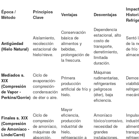
Impact
Época /
Principios
Ventajas
Desventajas
Histori
Método
Clave
Refrig
Dependencia
Conservación
estacional, alto
Aislamiento,
básica de
Sentó 
costo de
Antigüedad
recolección
alimentos y
de la 
transporte,
(Hielo Natural)
estacional de
bebidas,
de frío
derretimiento,
hielo/nieve.
prolongación de
almace
limitada
la frescura.
duración.
Máquinas
Mediados s.
Ciclo de
Primera
rudimentarias,
Demost
XIX
evaporación-
producción
refrigerantes
viabili
(Compresión
compresión-
artificial de frío y
peligrosos
refrige
de Vapor -
condensación
hielo.
(éter), baja
mecáni
Perkins/Gorrie)
de éter o aire.
eficiencia.
Mayor
Ciclo de
eficiencia,
Amoníaco
Impulsó
Finales s. XIX
compresión
producción
tóxico/corrosivo,
industr
(Compresión
de amoníaco,
industrial de
necesidad de
aliment
de Amoníaco -
máquinas de
hielo,
grandes
transpo
Linde/Carré)
absorción.
refrigeración a
instalaciones.
refrige