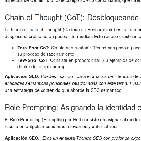
aspectos de Gemini, o uno de código abierto como Llama, que ofrece 
Chain-of-Thought (CoT): Desbloqueando 
La técnica
Chain
-of-Thought (Cadena de Pensamiento) es fundamental
desglose el problema en pasos intermedios. Esto reduce drásticament
Zero-Shot CoT:
Simplemente añadir "Pensemos paso a paso" o 
su proceso de razonamiento.
Few-Shot CoT:
Consiste en proporcionar 2-3 ejemplos de có
dentro del propio prompt.
Aplicación SEO:
Puedes usar CoT para el análisis de intención de
entidades semánticas principales relacionadas con este tema. Fina
una estrategia de contenido que aborde la SEO semántico.
Role Prompting: Asignando la identidad c
El Role Prompting (Prompting por Rol) consiste en asignar al model
resulta en outputs mucho más relevantes y autoritativos.
Aplicación SEO:
"Eres un Analista Técnico SEO con profunda experi