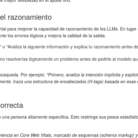
mayor flexibilidad en el ajuste fino.
el razonamiento
 para mejorar la capacidad de razonamiento de los LLMs. En lugar de p
e los errores lógicos y mejora la calidad de la salida.
"Analiza la siguiente información y explica tu razonamiento antes de
mo resolverías lógicamente un problema antes de pedirle al modelo q
 búsqueda. Por ejemplo:
"Primero, analiza la intención implícita y explí
lmente, traza una estructura de encabezados (H-tags) basada en esas 
orrecta
o una persona altamente específica. Esto restringe sus pesos estadísti
encia en Core Web Vitals, marcado de esquemas (schema markup) y análi