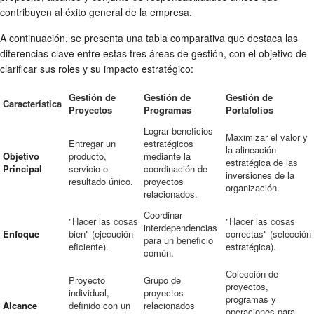
contribuyen al éxito general de la empresa.
A continuación, se presenta una tabla comparativa que destaca las
diferencias clave entre estas tres áreas de gestión, con el objetivo de
clarificar sus roles y su impacto estratégico:
Gestión de
Gestión de
Gestión de
Característica
Proyectos
Programas
Portafolios
Lograr beneficios
Maximizar el valor y
Entregar un
estratégicos
la alineación
Objetivo
producto,
mediante la
estratégica de las
Principal
servicio o
coordinación de
inversiones de la
resultado único.
proyectos
organización.
relacionados.
Coordinar
"Hacer las cosas
"Hacer las cosas
interdependencias
Enfoque
bien" (ejecución
correctas" (selección
para un beneficio
eficiente).
estratégica).
común.
Colección de
Proyecto
Grupo de
proyectos,
individual,
proyectos
programas y
Alcance
definido con un
relacionados
operaciones para