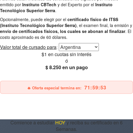
emitido por
Instituto CBTech
y del Experto por el
Instituto
Tecnológico Superior Serra
.
Opcionalmente, puede elegir por el
certificado físico de ITSS
(Instituto Tecnológico Superior Serra)
, el examen final, la emisión y
envío de certificados físicos, los cuales se abonan al finalizar
. El
costo aproximado es de 60 dólares.
Valor total
de cursado para
:
$1
en cuotas sin interés
ó
$ 8.250
en un pago
25% OFF
Envío gratis
71:59:52
🔥 Oferta especial termina en:
Comience a estudiar
HOY
y reciba su certificado en 6
Semanas.