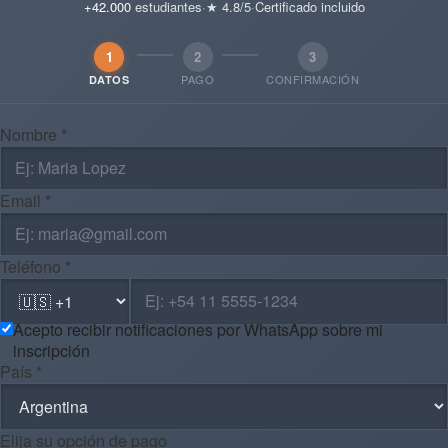
+42.000
estudiantes
·
★ 4.8/5
·
Certificado incluido
1
2
3
PAGO
CONFIRMACIÓN
DATOS
Nombre *
Email *
Teléfono *
Acepto recibir notificaciones por WhatsApp sobre mi
inscripción
País *
Elija su opción de pago