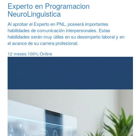
Experto en Programacion
NeuroLinguistica
Al aprobar el Experto en PNL, poseerá importantes
habilidades de comunicación interpersonales. Estas
habilidades serán muy útiles en su desempeño laboral y en
el avance de su carrera profesional.
12 meses
100% Online