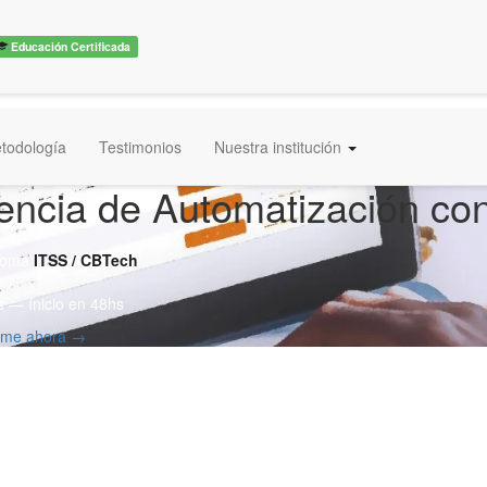
Educación Certificada
todología
Testimonios
Nuestra institución
encia de Automatización con
ploma
ITSS / CBTech
 — Inicio en 48hs
irme ahora →